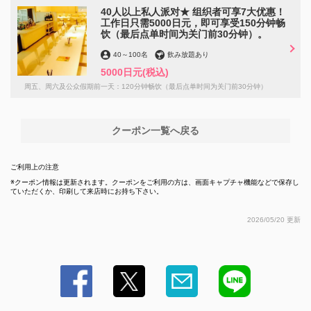
40人以上私人派对★ 组织者可享7大优惠！
工作日只需5000日元，即可享受150分钟畅
饮（最后点单时间为关门前30分钟）。
40
～
100名
飲み放題あり
5000日元
(税込)
周五、周六及公众假期前一天：120分钟畅饮（最后点单时间为关门前30分钟）
この店舗情報をシェアする
クーポン一覧へ戻る
仅限40人及以上预订~活动组织者请注意！7大超值优惠，包
括畅饮~ | HARUNA 食べ飲み放題
ご利用上の注意
クーポン情報は更新されます。クーポンをご利用の方は、画面キャプチャ機能などで保存し
愛媛県松山市二番町２-3-3
ていただくか、印刷して来店時にお持ち下さい。
https://0899138867.owst.jp/coupons/186031622
2026/05/20 更新
お店情報をコピー