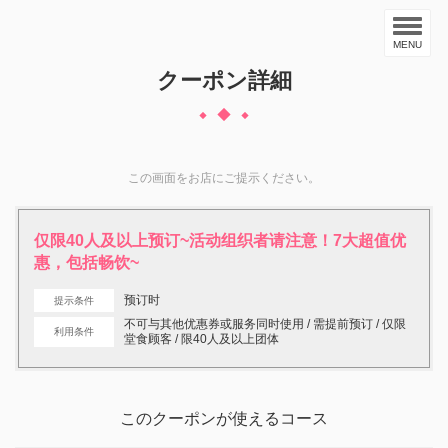
MENU
クーポン詳細
この画面をお店にご提示ください。
仅限40人及以上预订~活动组织者请注意！7大超值优
惠，包括畅饮~
预订时
提示条件
不可与其他优惠券或服务同时使用 / 需提前预订 / 仅限
利用条件
堂食顾客 / 限40人及以上团体
このクーポンが使えるコース