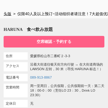
閉じる
头版
仅限40人及以上预订~活动组织者请注意！7大超值优
HARUNA 食べ飲み放題
空席確認・予約する
住所
愛媛県松山市二番町２-3-3
沿着大街道往银天街方向行驶 → 在大街道商场的
アクセス
LAWSON 左转，30 米（寻找 HARUNA 标志！）
電話番号
089-913-8867
周一至周日，公共假期，公共假期前一天：第二天
営業時間
18：00-0：00（烹饪LO 23：30，Drink LO
23:30）
定休日
无