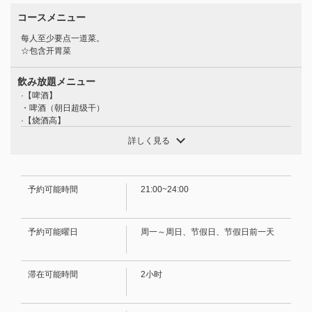
コースメニュー
每人至少要点一道菜。
☆包含开胃菜
飲み放題メニュー
·【啤酒】
・啤酒（朝日超级干）
·【烧酒高】
この店舗情報をシェアする
・柠檬、青柠、伊予馆、菠萝、可尔必思、桃子
詳しく見る
·[烧酒]
【单点畅饮套餐】仅限晚上9点后供应！下班后小酌一杯的完
・大麦、土豆、南方（水、热水、乌龙茶、苏打水、加冰）
·【葡萄酒】
美选择 ◎ 120分钟（最后点餐时间为打烊前30分钟） 1500
・玻璃杯：（红色/白色）
日元 | HARUNA 食べ飲み放題
予約可能時間
21:00~24:00
·【果酒】
愛媛県松山市二番町２-3-3
・梅酒、杏酒、苹果酒、巨峰葡萄酒（加冰、加苏打水、加汤力水、加
https://0899138867.owst.jp/courses/14214101
姜、加水、加热水）
予約可能曜日
周一～周日、节假日、节假日前一天
·【鸡尾酒】
・罗莎夫人、黑醋栗橙、黑醋栗乌龙、莫斯科骡子、灰狗、金汤力、金巴
お店情報をコピー
利橙、毛茸茸的脐橙、桃子乌龙等。
・Jurokuya ・Oranger ・Sunset Orange ・Southern Brewers ・Pine
滞在可能時間
2小时
Soda（无酒精鸡尾酒）
·【软饮料】
・乌龙茶 ・橙汁 ・葡萄柚汁