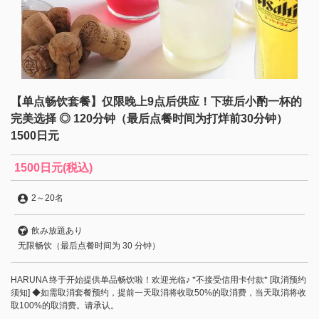
【单点畅饮套餐】仅限晚上9点后供应！下班后小酌一杯的
完美选择 ◎ 120分钟（最后点餐时间为打烊前30分钟）
1500日元
1500日元
(税込)
2
～
20名
飲み放題あり
无限畅饮（最后点餐时间为 30 分钟）
HARUNA 终于开始提供单品畅饮啦！欢迎光临♪ *不接受信用卡付款* [取消预约
须知] ◆如需取消套餐预约，提前一天取消将收取50%的取消费，当天取消将收
取100%的取消费。请承认。