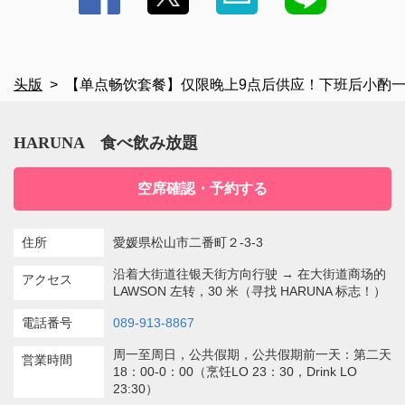
头版
【单点畅饮套餐】仅限晚上9点后供应！下班后小酌一杯的
HARUNA 食べ飲み放題
空席確認・予約する
住所
愛媛県松山市二番町２-3-3
沿着大街道往银天街方向行驶 → 在大街道商场的
アクセス
LAWSON 左转，30 米（寻找 HARUNA 标志！）
電話番号
089-913-8867
周一至周日，公共假期，公共假期前一天：第二天
営業時間
18：00-0：00（烹饪LO 23：30，Drink LO
23:30）