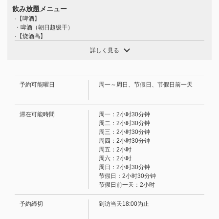
飲み放題メニュー
<学生聚会推荐☆超值> 【HARUNA标准套餐】工作日10道
·【啤酒】
菜+150分钟畅饮：5000日元 → 4500日元 | HARUNA 食べ
・啤酒（朝日超级干）
飲み放題
·【烧酒高】
愛媛県松山市二番町２-3-3
柠檬、青柠、伊予柑、菠萝、可尔必思、桃子
詳しく見る
·[烧酒]
https://0899138867.owst.jp/courses/149760644
大麦、红薯、南方风味（可加水、热水、乌龙茶、苏打水或冰块）
·【葡萄酒】
お店情報をコピー
• 玻璃杯：（红/白）
予約可能曜日
周一～周日、节假日、节假日前一天
·【果酒】
梅酒、杏酒、苹果酒、巨峰葡萄酒（加冰、加苏打水、加汤力水、加姜汁
汽水、加水、加热水）
滞在可能時間
周一：2小时30分钟
·【鸡尾酒】
周二：2小时30分钟
罗莎夫人、黑醋栗橙、黑醋栗乌龙、莫斯科骡子、灰狗、金汤力、金巴利
周三：2小时30分钟
橙、毛茸茸的脐橙、桃子乌龙等等。
周四：2小时30分钟
·【无酒精鸡尾酒】
閉じる
周五：2小时
无酒精梅酒、十六夜、橙子酒、日落橙汁酒、南方酿酒师酒、松树汽水
周六：2小时
等。（这些都是无酒精鸡尾酒。）
周日：2小时30分钟
·【软饮料】
节假日：2小时30分钟
乌龙茶、橙汁、葡萄柚汁等。
节假日前一天：2小时
予約締切
到访当天18:00为止