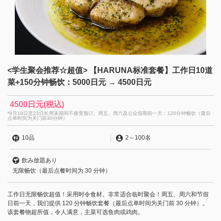
<学生聚会推荐☆超值> 【HARUNA标准套餐】工作日10道
菜+150分钟畅饮：5000日元 → 4500日元
4500日元
(税込)
*9月19日至23日长周末期间不接受预订。周五、周六及公众假期前一天：120分钟畅饮（最后
点单时间为关门前30分钟）
10品
2
～
100名
飲み放題あり
无限畅饮（最后点餐时间为 30 分钟）
工作日无限畅饮超值！采用时令食材。非常适合临时聚会！周五、周六和节假
日前一天，我们提供 120 分钟畅饮套餐（最后点单时间为关门前 30 分钟）。
该套餐物超所值，令人满意，主菜可选鱼肉或鸡肉。