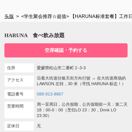
头版
<学生聚会推荐☆超值> 【HARUNA标准套餐】工作日10
HARUNA 食べ飲み放題
空席確認・予約する
住所
愛媛県松山市二番町２-3-3
沿着大街道往银天街方向行驶 → 在大街道商场的
アクセス
LAWSON 左转，30 米（寻找 HARUNA 标志！）
電話番号
089-913-8867
周一至周日，公共假期，公共假期前一天：第二天
営業時間
18：00-0：00（烹饪LO 23：30，Drink LO
23:30）
定休日
无