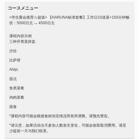
コースメニュー
<学生聚会推荐☆超值> 【HARUNA标准套餐】工作日10道菜+150分钟畅
饮：5000日元 → 4500日元
课程内容示例
三种开胃菜拼盘
沙拉
比萨饼
Ahijo
甜点
鱼类菜肴
鸡肉菜肴
面食
*课程内容可能会根据食材供应情况而有所调整。请预先警告。
*请注意，如果活动当天参加人数发生变化，可能会收取取消费用。请至
この店舗情報をシェアする
少提前一天与我们联系。