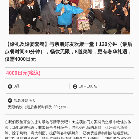
【婚礼及婚宴套餐】与亲朋好友欢聚一堂！120分钟（最后
点餐时间30分钟），畅饮无限，8道菜肴，更有奢华礼遇，
仅需4000日元
4000日元
(税込)
8品
10
～
100名
飲み放題あり
无限畅饮（最后点餐时间为 30 分钟）
在我们设施齐全的派对场地尽情享受吧！★这项热门方案将为您带来绝佳的体
验，场地设施完善，非常适合各种场合，包括婚礼后的派对、俱乐部活动等
等。除了烤鸭、意大利面、披萨等各种菜肴外，还免费提供特制的结婚蛋糕。
也可以举行初尝仪式，场地装饰服务还可以包含新人的照片。我们将为您的特