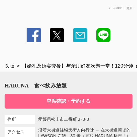
2026/08/03 更新
头版
【婚礼及婚宴套餐】与亲朋好友欢聚一堂！120分钟（
HARUNA 食べ飲み放題
空席確認・予約する
住所
愛媛県松山市二番町２-3-3
沿着大街道往银天街方向行驶 → 在大街道商场的
アクセス
LAWSON 左转，30 米（寻找 HARUNA 标志！）