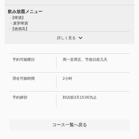
飲み放題メニュー
·【啤酒】
・麦芽啤酒
·【烧酒高】
・柠檬、青柠、伊予馆、菠萝、可尔必思、葡萄、桃子
詳しく見る
·[烧酒]
・大麦・土豆・韩式（水・热水・乌龙茶・橙汁・加冰）
·【葡萄酒】
・玻璃杯：Rivercrest Tavernello（红/白）
予約可能曜日
周一至周五、节假日前几天
·【果酒】
・梅酒・杏酒（加冰、苏打水、汤力水、姜汁、水、热水）
·【鸡尾酒】
滞在可能時間
2小时
・罗莎夫人、黑醋栗橙、黑醋栗乌龙、莫斯科骡子、灰狗、金汤力、金巴
利橙、毛茸茸的脐橙、桃子乌龙等。
・Jurokuya ・Oranger ・Sunset Orange ・Southern Brewers ・Pine
Soda（无酒精鸡尾酒）
予約締切
到访前3天15:00为止
·【软饮料】
・乌龙茶 ・橙汁 ・葡萄柚汁
コース一覧へ戻る