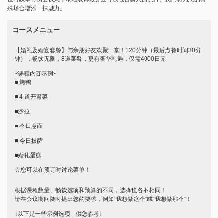
殊场合增添一抹魅力。
コースメニュー
【婚礼及婚宴套餐】与亲朋好友欢聚一堂！120分钟（最后点餐时间30分
钟），畅饮无限，8道菜肴，更有奢华礼遇，仅需4000日元
<课程内容示例>
■ 烤鸭
■ 4 道开胃菜
■沙拉
■ 今日意面
■ 今日披萨
■婚礼蛋糕
☆您可以在预订时讨论菜单！
根据课程数量、畅饮选项和预算的不同，选择也各不相同！
请在会议期间随时提出您的要求，例如“我想做这个”或“我想做那个”！
↓以下是一些示例选项，供您参考↓