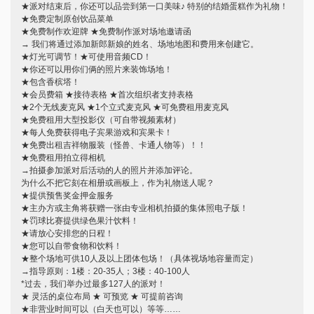
★派对结束后，你还可以品尝到第一口美味♪ 特别的结婚蛋糕作为礼物！
★免费定制原创饮品菜单
★免费制作欢迎牌 ★免费制作派对场地邀请函
この店舗情報をシェアする
→ 我们将通过添加新郎新娘的姓名、场地地图和费用来创建它。
★灯光可调节！★可使用音频CD！
★你还可以用你们俩的照片来装饰场地！
【婚礼及婚宴套餐】与亲朋好友欢聚一堂！120分钟（最后
★包含香槟塔！
点餐时间30分钟），畅饮无限，8道菜肴，更有奢华礼遇，
★会员费箱 ★接待表格 ★首次组织者支持表格
仅需4000日元 | HARUNA 食べ飲み放題
★2个无线麦克风 ★1个立式麦克风 ★可免费租用麦克风
愛媛県松山市二番町２-3-3
★免费租用大型投影仪（可自带视频素材）
★每人免费获得电子宾果游戏和宾果卡！
https://0899138867.owst.jp/courses/272857
★免费出租吉祥物服装（怪兽、卡通人物等）！！
★免费租用拍立得相机
お店情報をコピー
→拍摄参加派对后活动的人的照片并添加评论。
为什么不把它刻在相册或画板上，作为礼物送人呢？
★提供预售奖金押金服务
★主办方或主角将获赠一张由专业相机拍摄的集体照电子版！
★罚球比赛提供绿色果汁饮料！
★请放心安排您的日程！
★您可以自带食物和饮料！
★整个场地可供10人及以上团体包场！（具体视场地容量而定）
閉じる
→指导原则：1楼：20-35人；3楼：40-100人
*过去，我们举办过最多127人的派对！
★ 灵活的桌位布局 ★ 可预览 ★ 可提前咨询
★非营业时间可以（白天也可以）等等……