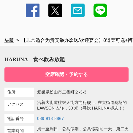
头版
【非常适合为贵宾举办欢送/欢迎宴会】8道菜可选+留言
HARUNA 食べ飲み放題
空席確認・予約する
住所
愛媛県松山市二番町２-3-3
沿着大街道往银天街方向行驶 → 在大街道商场的
アクセス
LAWSON 左转，30 米（寻找 HARUNA 标志！）
電話番号
089-913-8867
周一至周日，公共假期，公共假期前一天：第二天
営業時間