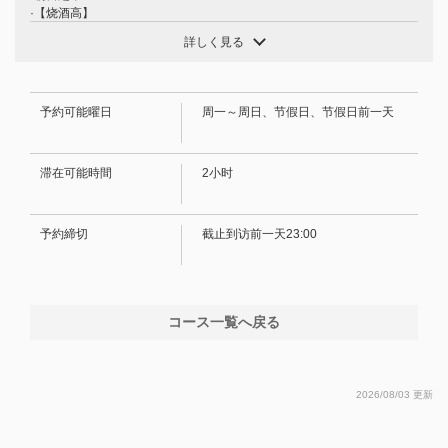
·【烧酒高】
・柠檬、青柠、伊予馆、菠萝、可尔必思、桃子
詳しく見る
·[烧酒]
・大麦、土豆、南方（水、热水、乌龙茶、橙子、加冰）
閉じる
·【葡萄酒】
・酒杯：（红色和白色）桑格利亚酒也有售！
予約可能曜日
周一～周日、节假日、节假日前一天
·【果酒】
・梅酒、杏酒、巨峰葡萄酒、苹果酒（加冰、加苏打水、加汤力水、加
姜、加水、加热水）
滞在可能時間
2小时
·【鸡尾酒】
・罗莎夫人、黑醋栗橙、黑醋栗乌龙、莫斯科骡子、灰狗、金汤力、金巴
利橙、毛茸茸的脐橙、桃子乌龙等。
・Jurokuya・Oranger・Sunset Orange・Southern Brewers・Pine
予約締切
截止到访前一天23:00
Soda（无酒精鸡尾酒）等。
·【软饮料】
・乌龙茶 ・橙汁 ・葡萄柚汁等
コース一覧へ戻る
2026/08/03 更新