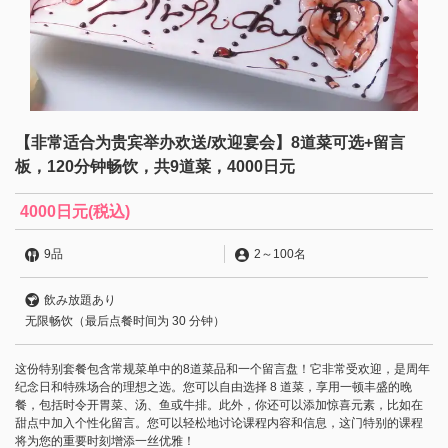
【非常适合为贵宾举办欢送/欢迎宴会】8道菜可选+留言
板，120分钟畅饮，共9道菜，4000日元
4000日元
(税込)
9品
2
～
100名
飲み放題あり
无限畅饮（最后点餐时间为 30 分钟）
这份特别套餐包含常规菜单中的8道菜品和一个留言盘！它非常受欢迎，是周年
纪念日和特殊场合的理想之选。您可以自由选择 8 道菜，享用一顿丰盛的晚
餐，包括时令开胃菜、汤、鱼或牛排。此外，你还可以添加惊喜元素，比如在
甜点中加入个性化留言。您可以轻松地讨论课程内容和信息，这门特别的课程
将为您的重要时刻增添一丝优雅！