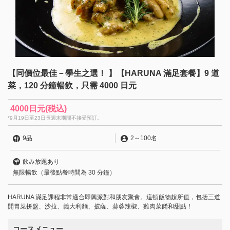
【同價位最佳－學生之選！ 】【HARUNA 滿足套餐】9 道
菜，120 分鐘暢飲，只需 4000 日元
4000日元
(税込)
*9月19日至23日長週末期間不接受預訂。
9品
2
～
100名
飲み放題あり
無限暢飲（最後點餐時間為 30 分鐘）
HARUNA 滿足課程非常適合即興派對和朋友聚會。這頓飯物超所值，包括三道
開胃菜拼盤、沙拉、義大利麵、披薩、蒜蓉辣椒、雞肉菜餚和甜點！
コースメニュー