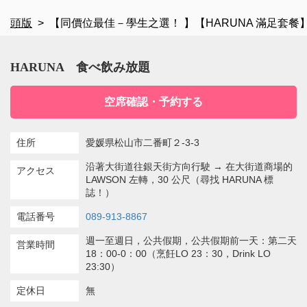
頭版
【同價位最佳－學生之選！ 】【HARUNA 滿足套餐】9 
HARUNA 食べ飲み放題
空席確認・予約する
住所
愛媛県松山市二番町２-3-3
沿著大街道往銀天街方向行駛 → 在大街道商場的
アクセス
LAWSON 左轉，30 公尺（尋找 HARUNA 標
誌！）
電話番号
089-913-8867
週一至週日，公共假期，公共假期前一天：第二天
営業時間
18：00-0：00（烹飪LO 23：30，Drink LO
23:30）
定休日
無