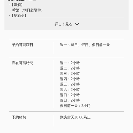
·【啤酒】
【同價位最佳－學生之選！ 】【HARUNA 滿足套餐】9 道
・啤酒（朝日超級幹）
菜，120 分鐘暢飲，只需 4000 日元 | HARUNA 食べ飲み
·【燒酒高】
放題
檸檬、萊姆、伊予柑、鳳梨、可爾必思、桃子
詳しく見る
·[燒酒]
愛媛県松山市二番町２-3-3
大麥、地瓜、南方風味（可加水、熱水、烏龍茶、蘇打水或冰塊）
https://0899138867.owst.jp/courses/93792954
·【葡萄酒】
• 玻璃杯：（紅/白）
予約可能曜日
週一～週日、假日、假日前一天
お店情報をコピー
·【果酒】
梅酒、杏酒、蘋果酒、巨峰葡萄酒（加冰、加蘇打水、加湯力水、加薑汁
汽水、加水、加熱水）
滞在可能時間
週一：2小時
·【雞尾酒】
週二：2小時
羅莎夫人、黑醋栗橙、黑醋栗烏龍、莫斯科騾子、灰狗、金湯力、金巴利
週三：2小時
橙、毛茸茸的臍橙、桃子烏龍等等。
週四：2小時
·【無酒精雞尾酒】
週五：2小時
無酒精梅酒、十六夜、柳橙酒、日落橙汁酒、南方釀酒師酒、松樹汽水
閉じる
週六：2小時
等。 （這些都是無酒精雞尾酒。）
週日：2小時
·【軟飲料】
假日：2小時
烏龍茶、柳橙汁、葡萄柚汁等。
假日前一天：2小時
予約締切
到訪當天18:00為止