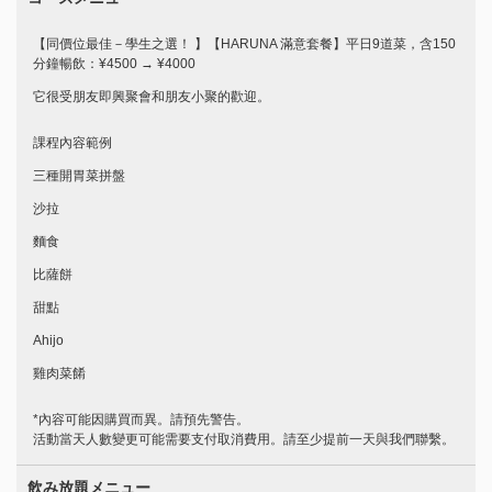
【同價位最佳－學生之選！ 】【HARUNA 滿意套餐】平日9道菜，含150
分鐘暢飲：¥4500 → ¥4000
它很受朋友即興聚會和朋友小聚的歡迎。
課程內容範例
三種開胃菜拼盤
沙拉
麵食
比薩餅
甜點
Ahijo
雞肉菜餚
*內容可能因購買而異。請預先警告。
活動當天人數變更可能需要支付取消費用。請至少提前一天與我們聯繫。
この店舗情報をシェアする
飲み放題メニュー