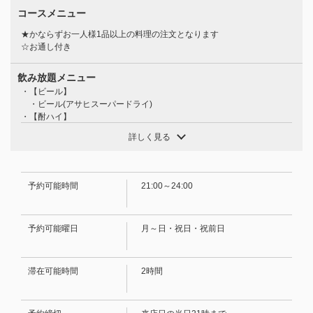
コースメニュー
★かならずお一人様1品以上の料理の注文となります
☆お通し付き
飲み放題メニュー
・【ビール】
・ビール(アサヒスーパードライ)
・【酎ハイ】
この店舗情報をシェアする
・レモン・ライム・いよかん・パイン・カルピス・ピーチ
詳しく見る
・【焼酎】
・麦・芋・サザン(水・湯・ウーロン・ソーダ割り・ロック)
【単品飲み放題コース】21時以降限定！！！サク飲み・会
・【ワイン】
社帰りの飲みに◎120分(L.o30分前)1500円 | HARUNA 食
・グラス：(赤・白）
予約可能時間
21:00～24:00
べ飲み放題
・【果実酒】
・梅酒・杏露酒・林檎酒・巨峰酒(ロック・ソーダ割り・トニック割・
愛媛県松山市二番町２-3-3
ジンジャー割り・水割り・お湯割り)
https://0899138867.owst.jp/courses/14214101
予約可能曜日
月～日・祝日・祝前日
・【カクテル】
・マダムロシャス・カシスオレンジ・カシスウーロン・モスコミュー
ル・グレイハウンド・ジントニック・カンパリオレンジ・ファジーネー
お店情報をコピー
ブル・ピーチウーロン等
滞在可能時間
2時間
・十六夜・オレンジャー・サンセットオレンジ・サザンブリュワー
ズ・パインソーダ(ノンアルコールカクテルです)
・【ソフトドリンク】