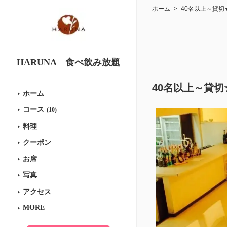
ホーム
40名以上～貸切★
HARUNA 食べ飲み放題
40名以上～貸切
ホーム
コース
(10)
料理
クーポン
お席
写真
アクセス
MORE