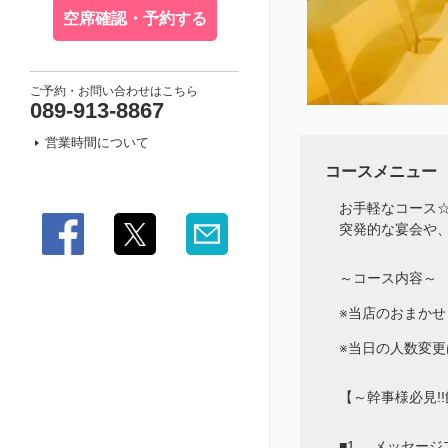
空席確認・予約する
ご予約・お問い合わせはこちら
089-913-8867
営業時間について
コースメニュー
お手軽なコース
突発的な宴会や
～コース内容～
※当店のおまか
※当日の人数変
【～幹事様必見!
■1. メッセー