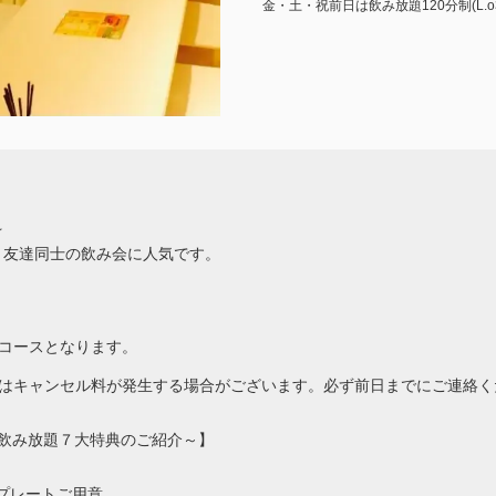
金・土・祝前日は飲み放題120分制(L.
☆
、友達同士の飲み会に人気です。
せコースとなります。
更はキャンセル料が発生する場合がございます。必ず前日までにご連絡く
!飲み放題７大特典のご紹介～】
ジプレートご用意