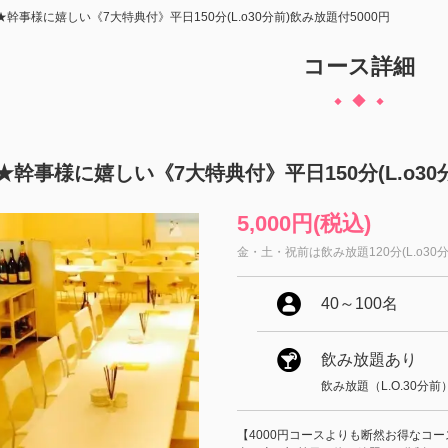
幹事様に嬉しい《7大特典付》平日150分(L.o30分前)飲み放題付5000円
コース詳細
★幹事様に嬉しい《7大特典付》平日150分(L.o30
5,000円
(税込)
金・土・祝前は飲み放題120分(L.o30分
40
～
100名
飲み放題あり
飲み放題（L.O.30分前
【4000円コースよりも断然お得なコ