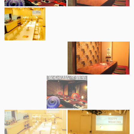
PHOTO | HARUNA 食べ飲み放題
愛媛県松山市二番町２-3-3
https://0899138867.owst.jp/gallery
お店情報をコピー
閉じる