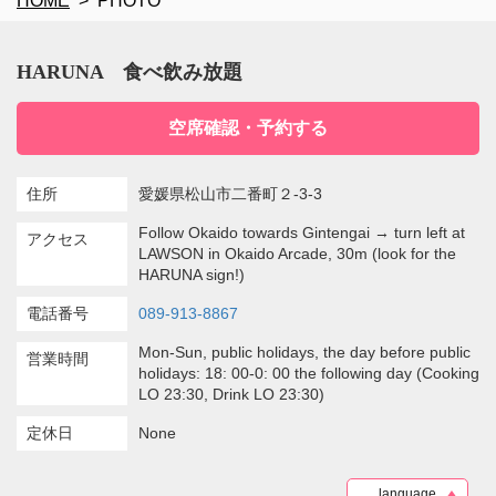
HOME
PHOTO
HARUNA 食べ飲み放題
空席確認・予約する
住所
愛媛県松山市二番町２-3-3
Follow Okaido towards Gintengai → turn left at
アクセス
LAWSON in Okaido Arcade, 30m (look for the
HARUNA sign!)
電話番号
089-913-8867
Mon-Sun, public holidays, the day before public
営業時間
holidays: 18: 00-0: 00 the following day (Cooking
LO 23:30, Drink LO 23:30)
定休日
None
language