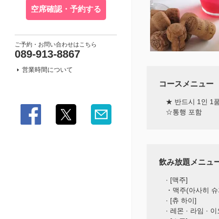
空席確認・予約する
ご予約・お問い合わせはこちら
089-913-8867
営業時間について
コースメニュー
★ 반드시 1인 
☆통행 포함
飲み放題メニュ
· [맥주]
・맥주(아사히 슈
· [츄 하이]
· 레몬 · 라임 · 