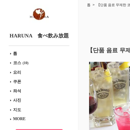
톱
【단품 음료 무제한 코
HARUNA 食べ飲み放題
【단품 음료 무제
톱
코스
(10)
요리
쿠폰
좌석
사진
지도
MORE