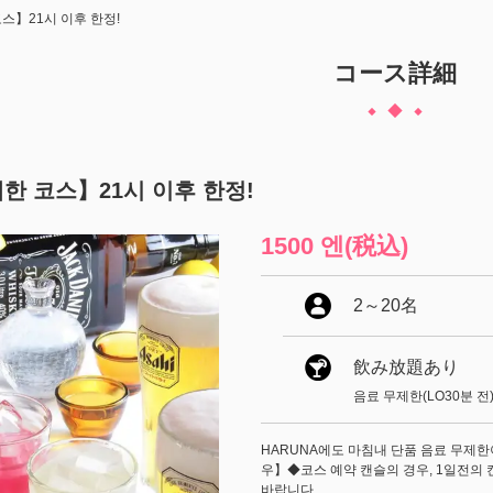
스】21시 이후 한정!
コース詳細
한 코스】21시 이후 한정!
1500 엔
(税込)
2
～
20名
飲み放題あり
음료 무제한(LO30분 전
HARUNA에도 마침내 단품 음료 무제한
우】◆코스 예약 캔슬의 경우, 1일전의
바랍니다.