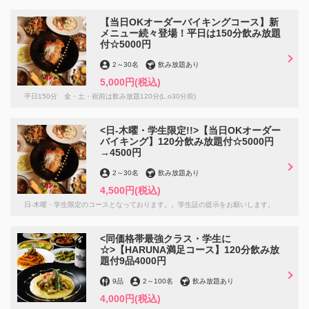
【当日OKオーダーバイキングコース】新
メニュー続々登場！平日は150分飲み放題
付☆5000円
2
～
30名
飲み放題あり
5,000円
(税込)
平日150分 金・土・祝前は飲み放題120分(L.o30分前)
<日-木曜・学生限定!!>【当日OKオーダー
バイキング】120分飲み放題付☆5000円
→4500円
2
～
30名
飲み放題あり
4,500円
(税込)
日-木曜・学生限定のコースとなっております。。学生証の提示をお願いします。
<同価格帯最強クラス・学生に
☆>【HARUNA満足コース】120分飲み放
題付9品4000円
9品
2
～
100名
飲み放題あり
4,000円
(税込)