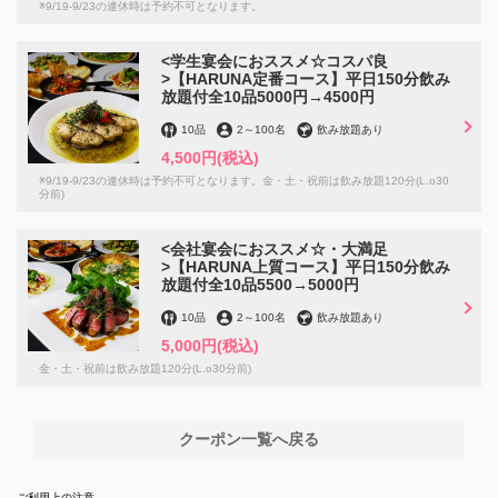
※9/19-9/23の連休時は予約不可となります。
この店舗情報をシェアする
<学生宴会におススメ☆コスパ良
>【HARUNA定番コース】平日150分飲み
放題付全10品5000円→4500円
当日のご利用OK♪【記念日・誕生日の最高の想い出に】メ
ッセージプレート1500円→1000円◎ | HARUNA 食べ飲み
10品
2
～
100名
飲み放題あり
放題
4,500円
(税込)
※9/19-9/23の連休時は予約不可となります。金・土・祝前は飲み放題120分(L.o30
愛媛県松山市二番町２-3-3
分前)
https://0899138867.owst.jp/coupons/133143140
<会社宴会におススメ☆・大満足
お店情報をコピー
>【HARUNA上質コース】平日150分飲み
放題付全10品5500→5000円
10品
2
～
100名
飲み放題あり
5,000円
(税込)
金・土・祝前は飲み放題120分(L.o30分前)
閉じる
クーポン一覧へ戻る
ご利用上の注意