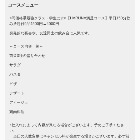
コースメニュー
<同価格帯最強クラス・学生に☆>【HARUNA満足コース】平日150分飲
み放題付9品4500円→4000円
突発的な宴会や、友達同士の飲み会に人気です。
～コース内容一例～
前菜3種の盛り合わせ
サラダ
パスタ
ピザ
デザート
アヒージョ
鶏肉料理
※仕入れによって内容が異なる場合がございます。予めご了承くださ
い。
この店舗情報をシェアする
当日の人数変更はキャンセル料が発生する場合がございます。必ず前