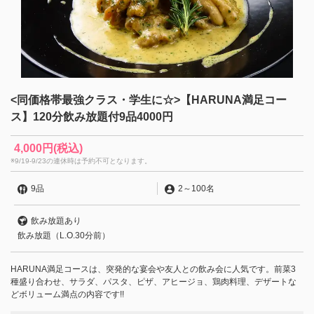
<同価格帯最強クラス・学生に☆>【HARUNA満足コー
ス】120分飲み放題付9品4000円
4,000円
(税込)
※9/19-9/23の連休時は予約不可となります。
9品
2
～
100名
飲み放題あり
飲み放題（L.O.30分前）
HARUNA満足コースは、突発的な宴会や友人との飲み会に人気です。前菜3
種盛り合わせ、サラダ、パスタ、ピザ、アヒージョ、鶏肉料理、デザートな
どボリューム満点の内容です!!