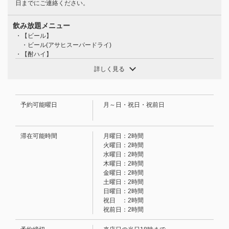
日までにご連絡ください。
<同価格帯最強クラス・学生に☆>【HARUNA満足コース】
120分飲み放題付9品4000円 | HARUNA 食べ飲み放題
飲み放題メニュー
・【ビール】
愛媛県松山市二番町２-3-3
・ビール(アサヒスーパードライ)
https://0899138867.owst.jp/courses/93792954
・【酎ハイ】
・レモン・ライム・いよかん・パイン・カルピス・ピーチ
詳しく見る
・【焼酎】
お店情報をコピー
・麦・芋・サザン(水・湯・ウーロン・ソーダ割り・ロック)
・【ワイン】
・グラス： （赤・白）
予約可能曜日
月～日・祝日・祝前日
・【果実酒】
・梅酒・杏露酒・林檎酒・巨峰酒(ロック・ソーダ割り・トニック割・
ジンジャー割り・水割り・お湯割り)
滞在可能時間
月曜日：2時間
・【カクテル】
閉じる
火曜日：2時間
・マダムロシャス・カシスオレンジ・カシスウーロン・モスコミュー
水曜日：2時間
ル・グレイハウンド・ジントニック・カンパリオレンジ・ファジーネー
木曜日：2時間
ブル・ピーチウーロン等
金曜日：2時間
・【ノンアルコールカクテル】
土曜日：2時間
・ノンアルコール梅酒・十六夜・オレンジャー・サンセットオレン
日曜日：2時間
ジ・サザンブリュワーズ・パインソーダ等(ノンアルコールカクテルで
祝日 ：2時間
す)
祝前日：2時間
・【ソフトドリンク】
・ウーロン茶・オレンジジュース・グレープフルーツジュース等